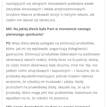
nasilających się alergiach stosowałam podwójne dawki
sterydów donosowych i leków antyhistaminowych.
Grzybice lekarze próbowali leczyć 5 różnymi lekami, ale
żaden nie okazał się skuteczny.
MD: Na jakiej diecie była Pani w momencie naszego
pierwszego spotkania?
PS:
Moja dieta wtedy polegała na eliminacji produktów,
które, jak mi się wydawało, pogarszają dolegliwości
gastryczne. Eliminacji produktów dokonałam na podstawie
obserwacji swoich reakcji. Kiedy teraz na to patrzę, widzę,
że część moich obserwacji była słuszna, inne nie. Np. nie
jadłam roślin strączkowych i kapustnych – i słusznie, bo to
produkty wysokofermentujące. Jednak miałam również
wrażenie, że szkodzą mi truskawki i sałaty- kiedy
przeszłam na prawidłową dietę, okazało się, że są to
produkty, które mogę jeść bez problemów. Natomiast nie
wpadłam na to, że szkodzi mi pszenica.
MD: Czego dowiedziała się Pani na naszej pierwszej