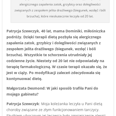
alergicznego zapalenia zatok, grzybicy oraz dolegliwości
związanych z zespołem jelita drażliwego (biegunek, wzdęć i bóli
brzucha), które nieskutecznie leczyła od 20 lat.
Patrycja Szewczyk, 40 lat, mama Dominiki, miłośniczka
podróży.
Dzięki terapii dietą pozbyła się alergicznego
zapalenia zatok, grzybicy i dolegliwości związanych z
zespołem jelita drażliwego (biegunek, wzdęć i bóli
brzucha). Wszystkie te schorzenia utrudniały jej
codzienne życie. Niestety od 20 lat nie odpowiadały na
terapię farmakologiczną. W czasie terapii okazało się, że
jest w ciąży. Po modyfikacji zaleceń zdecydowała się
kontynuować dietę.
Małgorzata Desmond: W jaki sposób trafiła Pani do
mojego gabinetu?
Patrycja Szewczyk
: Moja koleżanka leczyła u Pani dietą
choroby związane ze złym funkcjonowaniem tarczycy.
Skutkiem ubocznym jej leczenia było zmniejszenie alergii