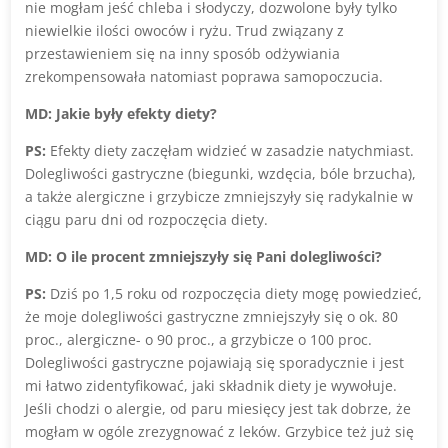
nie mogłam jeść chleba i słodyczy, dozwolone były tylko
niewielkie ilości owoców i ryżu. Trud związany z
przestawieniem się na inny sposób odżywiania
zrekompensowała natomiast poprawa samopoczucia.
MD: Jakie były efekty diety?
PS:
Efekty diety zaczęłam widzieć w zasadzie natychmiast.
Dolegliwości gastryczne (biegunki, wzdęcia, bóle brzucha),
a także alergiczne i grzybicze zmniejszyły się radykalnie w
ciągu paru dni od rozpoczęcia diety.
MD: O ile procent zmniejszyły się Pani dolegliwości?
PS:
Dziś po 1,5 roku od rozpoczęcia diety mogę powiedzieć,
że moje dolegliwości gastryczne zmniejszyły się o ok. 80
proc., alergiczne- o 90 proc., a grzybicze o 100 proc.
Dolegliwości gastryczne pojawiają się sporadycznie i jest
mi łatwo zidentyfikować, jaki składnik diety je wywołuje.
Jeśli chodzi o alergie, od paru miesięcy jest tak dobrze, że
mogłam w ogóle zrezygnować z leków. Grzybice też już się