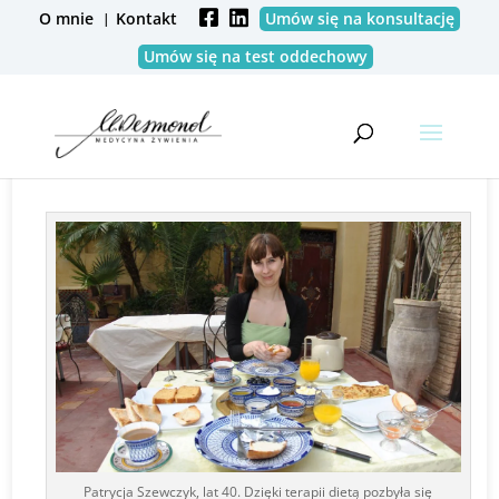
O mnie
Kontakt
Umów się na konsultację
Umów się na test oddechowy
Dieta cud, czyli jak wyleczyłam choroby
męczące mnie od 20 lat
Patrycja Szewczyk, lat 40. Dzięki terapii dietą pozbyła się