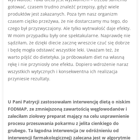
gotować, czasem trudno znaleźć przepisy, gdyż wiele
produktów jest zakazanych. Poza tym nasz organizm
czasem ciężko przeżywa, że nie dostarczamy mu tego, do
czego był przyzwyczajony. Ale tylko wytrwałość daje efekty.
W moim przypadku były one spektakularne. Naprawdę nie
sądziłam, że dzięki diecie zacznę wreszcie czuć się dobrze
i będę mogła odstawić wszystkie leki. Uważam też, że
warto pójść do dietetyka. Ja próbowałam diet na własną
rękę i nie przyniosły one efektu. Dopiero wdrożenie naraz
wszystkich wytycznych i konsekwentna ich realizacja
przyniesie rezultaty.
U Pani Patrycji zastosowałam interwencję dietą o niskim
FODMAP, ze zmniejszoną zawartością węglowodanów i
zaleciłam ziołowy preparat mający na celu usprawnienie
procesu przesuwania pokarmu z jelita cienkiego do
grubego. Ta łagodna interwencja (w odróżnieniu od
interwencji farmakologicznej) zalecana jest w algorytmie