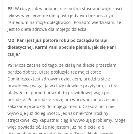
PS:
W ciąży, jak wiadomo, nie można stosować większości
leków, więc leczenie dietą było jedynym bezpiecznym
remedium na moje dolegliwości. Ponadto wiedziałam, że
jest to dieta zdrowa dla mojego dziecka.
MD: Pani jest już półtora roku po zaczęciu terapii
dietetycznej. Karmi Pani obecnie piersią. Jak się Pani
czuje?
PS:
Może zacznę od tego, że ciążę na diecie przeszłam
bardzo dobrze. Dieta posłużyła też mojej córce
Dominiczce- jest zdrowym dzieckiem, urodziła się z
prawidłową wagą. Ja w ciąży niewiele przytyłam, co też
ułatwiło mi poród i powrót do prawidłowej wagi po
porodzie. Po porodzie zaczęłam wprowadzać wcześniej
zakazane produkty do mojego menu. Część z nich nie
wywołuje już dolegliwości, jednak niektóre (rośliny
strączkowe, czy kapustne) ciągle wywołują problemy. Mogę
więc powiedzieć, że nie jestem już na diecie, ale
utrzymałam pewne jej zalecenia. Teraz, kiedy karmię,