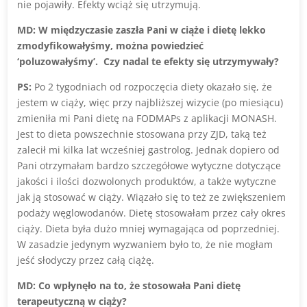
nie pojawiły. Efekty wciąż się utrzymują.
MD: W międzyczasie zaszła Pani w ciąże i dietę lekko
zmodyfikowałyśmy, można powiedzieć
‘poluzowałyśmy’. Czy nadal te efekty się utrzymywały?
PS:
Po 2 tygodniach od rozpoczęcia diety okazało się, że
jestem w ciąży, więc przy najbliższej wizycie (po miesiącu)
zmieniła mi Pani dietę na FODMAPs z aplikacji MONASH.
Jest to dieta powszechnie stosowana przy ZJD, taką też
zalecił mi kilka lat wcześniej gastrolog. Jednak dopiero od
Pani otrzymałam bardzo szczegółowe wytyczne dotyczące
jakości i ilości dozwolonych produktów, a także wytyczne
jak ją stosować w ciąży. Wiązało się to też ze zwiększeniem
podaży węglowodanów. Dietę stosowałam przez cały okres
ciąży. Dieta była dużo mniej wymagająca od poprzedniej.
W zasadzie jedynym wyzwaniem było to, że nie mogłam
jeść słodyczy przez całą ciążę.
MD: Co wpłynęło na to, że stosowała Pani dietę
terapeutyczną w ciąży?