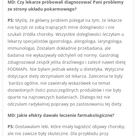
MD: Czy lekarze próbowali diagnozować Pani problemy
ze strony układu pokarmowego?
PS:
Myślę, że główny problem polegał na tym, że lekarze
nie łączyli ze sobą trapiących mnie dolegliwości i nie
szukali źródła choroby. Wszystkie dolegliwości leczyłam u
lekarzy specjalistów (gastrologa, alergologa, laryngologa,
immunologa). Zostałam dokładnie przebadana, ale
badania nie wykazywały odchyleń od normy. Gastrolog
zdiagnozował zespół jelita drażliwego i zalecił nawet dietę
FODMAPs. Nie byłam jednak wtedy u dietetyka. Wytyczne
dotyczące diety otrzymałam od lekarza. Zalecenia te były
bardzo ogólne, nie zawierały wskazówek na temat
dozwolonych ilości poszczególnych produktów i nie były
oparte na najnowszych badaniach. Dlatego też nie
odczułam radykalnej poprawy po zastosowaniu tej diety.
MD: Jakie efekty dawało leczenie farmakologiczne?
PS:
Dostawałam leki, które miały łagodzić objawy choroby,
ale nie zawsze były skuteczne. Dla przykładu przy