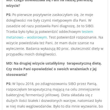
wizycie?
PS:
Po pierwsze pozytywnie zaskoczyłam się, że moje
dolegliwości nie były czymś nietypowym dla Pani. W
zasadzie od razu postawiła Pani diagnozę, że to SIBO.
Trzeba było tylko ją potwierdzić oddechowym
testem
metanowo – wodorowym
. Test potwierdził rozpoznanie. Na
wizycie powiedziała też Pani, że mam duże szanse na
wyleczenie. Badania wykazują 80 proc. skuteczność diety w
przypadku moich dolegliwości.
MD: Na drugiej wizycie ustaliłyśmy terapeutyczną dietę.
Czy może Pani opowiedzieć o swoich wrażeniach z jej
stosowania?
PS:
W lipcu 2018, po zdiagnozowaniu SIBO przez Panią,
rozpoczęłam terapeutyczną mającą na celu zmniejszenie
bakteryjnej fermentacji jelitowej. Dieta składała się z
dużych ilości białek i dozwolonych warzyw, natomiast było
w niej mało węglowodanów. Było to dla mnie wyzwanie, bo