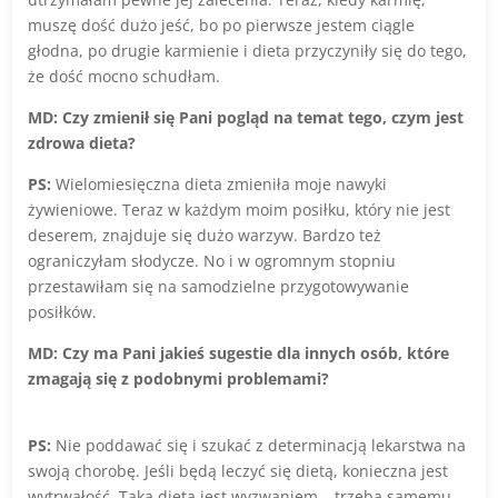
muszę dość dużo jeść, bo po pierwsze jestem ciągle
głodna, po drugie karmienie i dieta przyczyniły się do tego,
że dość mocno schudłam.
MD: Czy zmienił się Pani pogląd na temat tego, czym jest
zdrowa dieta?
PS:
Wielomiesięczna dieta zmieniła moje nawyki
żywieniowe. Teraz w każdym moim posiłku, który nie jest
deserem, znajduje się dużo warzyw. Bardzo też
ograniczyłam słodycze. No i w ogromnym stopniu
przestawiłam się na samodzielne przygotowywanie
posiłków.
MD: Czy ma Pani jakieś sugestie dla innych osób, które
zmagają się z podobnymi problemami?
PS:
Nie poddawać się i szukać z determinacją lekarstwa na
swoją chorobę. Jeśli będą leczyć się dietą, konieczna jest
wytrwałość. Taka dieta jest wyzwaniem – trzeba samemu