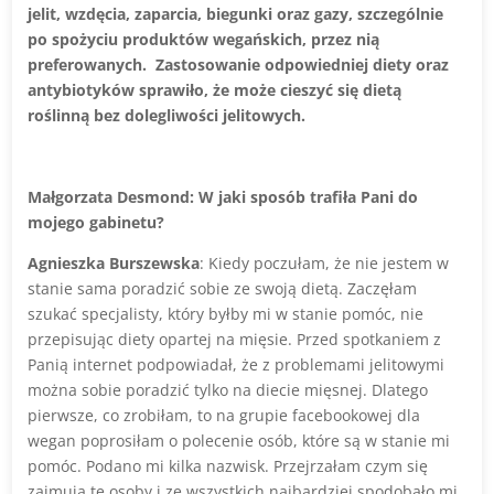
jelit, wzdęcia, zaparcia, biegunki oraz gazy, szczególnie
po spożyciu produktów wegańskich, przez nią
preferowanych. Zastosowanie odpowiedniej diety oraz
antybiotyków sprawiło, że może cieszyć się dietą
roślinną bez dolegliwości jelitowych.
Małgorzata Desmond: W jaki sposób trafiła Pani do
mojego gabinetu?
Agnieszka Burszewska
: Kiedy poczułam, że nie jestem w
stanie sama poradzić sobie ze swoją dietą. Zaczęłam
szukać specjalisty, który byłby mi w stanie pomóc, nie
przepisując diety opartej na mięsie. Przed spotkaniem z
Panią internet podpowiadał, że z problemami jelitowymi
można sobie poradzić tylko na diecie mięsnej. Dlatego
pierwsze, co zrobiłam, to na grupie facebookowej dla
wegan poprosiłam o polecenie osób, które są w stanie mi
pomóc. Podano mi kilka nazwisk. Przejrzałam czym się
zajmują te osoby i ze wszystkich najbardziej spodobało mi