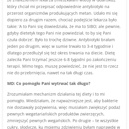
który chciał mi przepisać odpowiednie antybiotyki na
przerost organizmów produkujących metan. Udało mi się
dopiero za drugim razem, chociaż podejście lekarza było
takie: ‘A to Pani się dowiedziała, że ma to SIBO; ale pewnie,
gdyby dietetyk tego Pani nie powiedział, to by się Pani
czuła dobrze’. Było to trochę dziwne. Antybiotyki brałam
jeden po drugim, więc w sumie trwało to 3-4 tygodnie i
dlatego przedłużył się też okres trwania na diecie. Dietę
zaleciła Pani trzymać jeszcze 6-8 tygodni po zakończeniu
terapii. Mimo tego, muszę powiedzieć, że nie jest to rzecz
nie do przebrnięcia, nawet na tak długi czas.
MD: Co pomogło Pani wytrwać tak długo?
Zrozumiałam mechanizm działania tej diety i to mi
pomogło. Wiedziałam, że najważniejsze jest, aby bakterie
nie dostawały pożywienia, więc musiałam zwiększyć podaż
pewnych wegetariańskich produktów zwierzęcych,
zmniejszyć pewnych wegańskich. Po drugie – te wszystkie
cukry, słodycze, ku mojemu zdziwieniu byłam naprawdę w