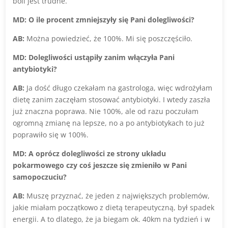
boli jest trudne.
MD: O ile procent zmniejszyły się Pani dolegliwości?
AB:
Można powiedzieć, że 100%. Mi się poszczęściło.
MD: Dolegliwości ustąpiły zanim włączyła Pani
antybiotyki?
AB:
Ja dość długo czekałam na gastrologa, więc wdrożyłam
dietę zanim zaczęłam stosować antybiotyki. I wtedy zaszła
już znaczna poprawa. Nie 100%, ale od razu poczułam
ogromną zmianę na lepsze, no a po antybiotykach to już
poprawiło się w 100%.
MD: A oprócz dolegliwości ze strony układu
pokarmowego czy coś jeszcze się zmieniło w Pani
samopoczuciu?
AB:
Muszę przyznać, że jeden z największych problemów,
jakie miałam początkowo z dietą terapeutyczną, był spadek
energii. A to dlatego, że ja biegam ok. 40km na tydzień i w