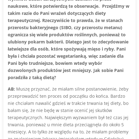
naukowe, które potwierdzą te obserwacje. Przejdźmy w
takim razie do Pani wrażeń dotyczących diety
terapeutycznej. Rzeczywiście to prawda, że w stanach
przerostu bakteryjnego (SIBO, czy przerostu metanu)
ogranicza się wiele produktów roślinnych, ponieważ to
ulubiony pokarm bakterii. Dlatego jest to zdecydowanie
łatwiejsze dla osób, które spożywają mięso i ryby. Pani
była i chciała pozostać wegetarianką, więc zadanie dla
Pani było trudniejsze, bowiem wtedy wybór
dozwolonych produktów jest mniejszy. Jak sobie Pani
poradziła z taką dietą?
AB:
Muszę przyznać, że miałam silne postanowienie, żeby
przeprowadzić ten proces od początku do końca. Bardzo
nie chciałam nawalić gdzieś w trakcie trwania tej diety, bo
bałam się, że nie będę w stanie ocenić jej skutków
terapeutycznych. Największym wyzwaniem był też czas jej
trwania, ponieważ u mnie dieta przeciągnęła do około 5
miesięcy. A to tylko ze względu na to, że miałam problemy
ze znalezieniem lekarza (mieszkałam wtedy w Gdańsku),