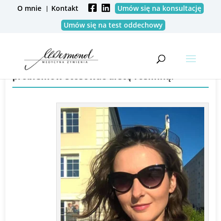
O mnie
Kontakt
Umów się na konsultację
Umów się na test oddechowy
Dzięki skutecznej terapii SIBO, nie wiem co
to ból brzucha, zaparcia i mogę bez
problemów stosować dietę roślinną.