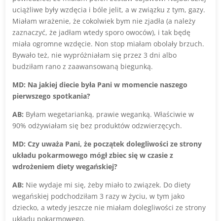
uciążliwe były wzdęcia i bóle jelit, a w związku z tym, gazy.
Miałam wrażenie, że cokolwiek bym nie zjadła (a należy
zaznaczyć, że jadłam wtedy sporo owoców), i tak będę
miała ogromne wzdęcie. Non stop miałam obolały brzuch.
Bywało też, nie wypróżniałam się przez 3 dni albo
budziłam rano z zaawansowaną biegunką.
MD: Na jakiej diecie była Pani w momencie naszego
pierwszego spotkania?
AB:
Byłam wegetarianką, prawie weganką. Właściwie w
90% odżywiałam się bez produktów odzwierzęcych.
MD: Czy uważa Pani, że początek dolegliwości ze strony
układu pokarmowego mógł zbiec się w czasie z
wdrożeniem diety wegańskiej?
AB:
Nie wydaje mi się, żeby miało to związek. Do diety
wegańskiej podchodziłam 3 razy w życiu, w tym jako
dziecko, a wtedy jeszcze nie miałam dolegliwości ze strony
układu pokarmowego.