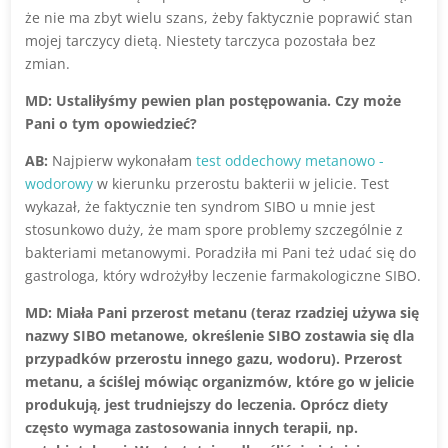
że nie ma zbyt wielu szans, żeby faktycznie poprawić stan
mojej tarczycy dietą. Niestety tarczyca pozostała bez
zmian.
MD: Ustaliłyśmy pewien plan postępowania. Czy może
Pani o tym opowiedzieć?
AB:
Najpierw wykonałam
test oddechowy metanowo -
wodorowy
w kierunku przerostu bakterii w jelicie. Test
wykazał, że faktycznie ten syndrom SIBO u mnie jest
stosunkowo duży, że mam spore problemy szczególnie z
bakteriami metanowymi. Poradziła mi Pani też udać się do
gastrologa, który wdrożyłby leczenie farmakologiczne SIBO.
MD: Miała Pani przerost metanu (teraz rzadziej używa się
nazwy SIBO metanowe, określenie SIBO zostawia się dla
przypadków przerostu innego gazu, wodoru). Przerost
metanu, a ściślej mówiąc organizmów, które go w jelicie
produkują, jest trudniejszy do leczenia. Oprócz diety
często wymaga zastosowania innych terapii, np.