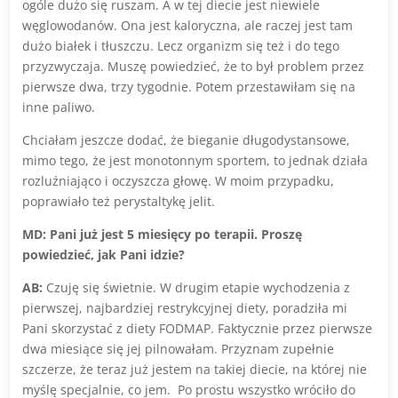
ogóle dużo się ruszam. A w tej diecie jest niewiele
węglowodanów. Ona jest kaloryczna, ale raczej jest tam
dużo białek i tłuszczu. Lecz organizm się też i do tego
przyzwyczaja. Muszę powiedzieć, że to był problem przez
pierwsze dwa, trzy tygodnie. Potem przestawiłam się na
inne paliwo.
Chciałam jeszcze dodać, że bieganie długodystansowe,
mimo tego, że jest monotonnym sportem, to jednak działa
rozluźniająco i oczyszcza głowę. W moim przypadku,
poprawiało też perystaltykę jelit.
MD: Pani już jest 5 miesięcy po terapii. Proszę
powiedzieć, jak Pani idzie?
AB:
Czuję się świetnie. W drugim etapie wychodzenia z
pierwszej, najbardziej restrykcyjnej diety, poradziła mi
Pani skorzystać z diety FODMAP. Faktycznie przez pierwsze
dwa miesiące się jej pilnowałam. Przyznam zupełnie
szczerze, że teraz już jestem na takiej diecie, na której nie
myślę specjalnie, co jem. Po prostu wszystko wróciło do