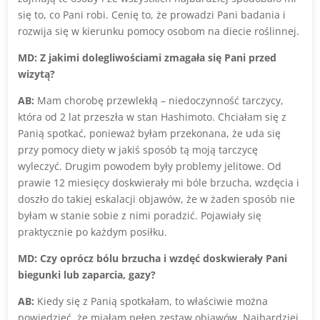
się to, co Pani robi. Cenię to, że prowadzi Pani badania i
rozwija się w kierunku pomocy osobom na diecie roślinnej.
MD: Z jakimi dolegliwościami zmagała się Pani przed
wizytą?
AB:
Mam chorobę przewlekłą – niedoczynność tarczycy,
która od 2 lat przeszła w stan Hashimoto. Chciałam się z
Panią spotkać, ponieważ byłam przekonana, że uda się
przy pomocy diety w jakiś sposób tą moją tarczycę
wyleczyć. Drugim powodem były problemy jelitowe. Od
prawie 12 miesięcy doskwierały mi bóle brzucha, wzdęcia i
doszło do takiej eskalacji objawów, że w żaden sposób nie
byłam w stanie sobie z nimi poradzić. Pojawiały się
praktycznie po każdym posiłku.
MD: Czy oprócz bólu brzucha i wzdęć doskwierały Pani
biegunki lub zaparcia, gazy?
AB:
Kiedy się z Panią spotkałam, to właściwie można
powiedzieć, że miałam pełen zestaw objawów. Najbardziej