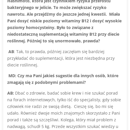
Hashimoto, która jest czynnikiem ryzyka przerostu
bakteryjnego w jelicie. To może zwiększać ryzyko
nawrotu. Ale przejdźmy do jeszcze jednej kwestii. Miała
Pani dosyć niskie poziomy witaminy B12 i dosyć wysokie
poziomy homocysteiny. Było to związane z
niedostateczną suplementacją witaminy B12 przy diecie
roślinnej. Później to się unormowało, prawda?
AB
: Tak, to prawda, później zaczęłam się bardziej
przykładać do suplementacji, która jest niezbędna przy
diecie roślinnej.
MD: Czy ma Pani jakieś sugestie dla innych osób, które
zmagają się z podobnymi problemami?
AB:
Dbać o zdrowie, badać sobie krew i nie szukać porad
na forach internetowych, tylko iść do specjalisty, gdy sobie
człowiek nie radzi ze swoją dietą. Cieszę się, bo mi się
udało. Również dwoje moich znajomych skorzystało z Pani
porad i także są szczęśliwi. Kolega, który miał problem z
nadwagą, schudł 5 kg. Przede wszystkim szukać wiedzy u