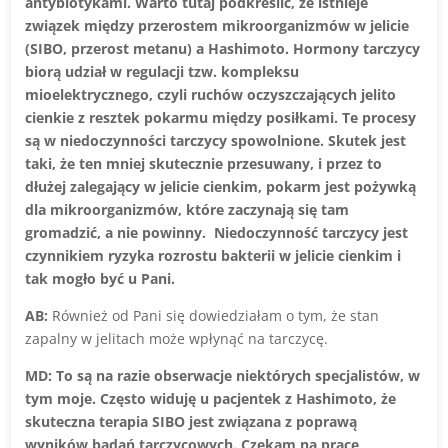
antybiotykami. Warto tutaj podkreślić, że istnieje
związek między przerostem mikroorganizmów w jelicie
(SIBO, przerost metanu) a Hashimoto. Hormony tarczycy
biorą udział w regulacji tzw. kompleksu
mioelektrycznego, czyli ruchów oczyszczających jelito
cienkie z resztek pokarmu między posiłkami. Te procesy
są w niedoczynności tarczycy spowolnione. Skutek jest
taki, że ten mniej skutecznie przesuwany, i przez to
dłużej zalegający w jelicie cienkim, pokarm jest pożywką
dla mikroorganizmów, które zaczynają się tam
gromadzić, a nie powinny.
Niedoczynność tarczycy jest
czynnikiem ryzyka rozrostu bakterii w jelicie cienkim i
tak mogło być u Pani.
AB:
Również od Pani się dowiedziałam o tym, że stan
zapalny w jelitach może wpłynąć na tarczycę.
MD: To są na razie obserwacje niektórych specjalistów, w
tym moje. Często widuję u pacjentek z Hashimoto, że
skuteczna terapia SIBO jest związana z poprawą
wyników badań tarczycowych. Czekam na prace